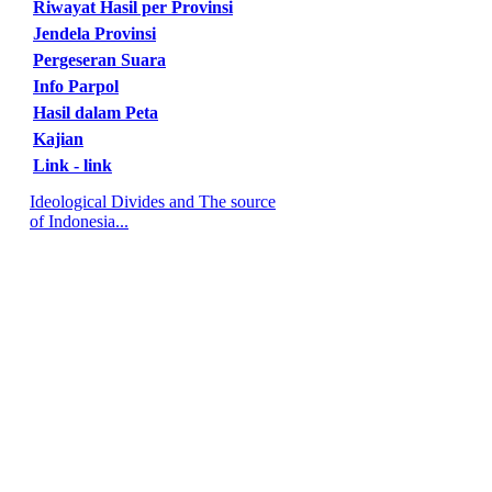
Riwayat Hasil per Provinsi
Jendela Provinsi
Pergeseran Suara
Info Parpol
Hasil dalam Peta
Kajian
Link - link
Ideological Divides and The source
of Indonesia...