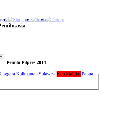
Pemilu.asia
Pemilu Pilpres 2014
enggara
Kalimantan
Sulawesi
Kep.Maluku
Papua
u