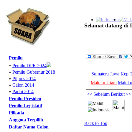
Selamat datang di 
Pemilu
»
Pemilu DPR 2024
»
Pemilu Gubernur 2018
Sumatera
Jawa
Kep.T
»
Pilpres 2014
Maluku Utara
Maluk
»
Calon 2014
»
Partai 2014
<< Sebelum
Berikut >>
Pemilu Presiden
Pemilu Legislatif
Pilkada
Anggota Terpilih
Back to Top
Daftar Nama Calon