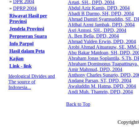
»
DPR 2004
Artati, SH., DPD, 2004
Abdul Aziz Kamis, DPD, 2004
»
DPRP 2004
Abadi B Darmo, SH, DPD, 2004
Riwayat Hasil per
Ahmad Damiri Syamsuddin, SE, D
Provinsi
Afdhal Azmi Jambak, DPD, 2004
Jendela Provinsi
Asri Antoni, SH., DPD, 2004
A. Ben Bella, DPD, 2004
Pergeseran Suara
Ahmad Yulden Erwin, DPD, 2004
Info Parpol
Arobi Ahmad Aituarauw, SE, MM,
Hasil dalam Peta
Abu Bakar Matdoan, SH, DPD, 20
Abraham Jonas Soplantila, S.Th, 
Kajian
Abraham Dominggus Tuapattinaya
Link - link
Amir Mahmud, DPD, 2004
Anthony Charles Sunarjo, DPD, 20
Ideological Divides and
Andang Parsan, ST, DPD, 2004
The source of
Awaluddin M. Hatma, DPD, 2004
Indonesia...
Andi Muh. Thamrin, DPD, 2004
Back to Top
Copyright