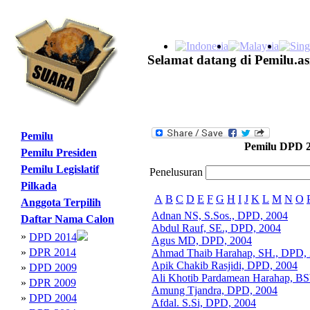
Selamat datang di Pemilu.as
Pemilu
Pemilu DPD 
Pemilu Presiden
Pemilu Legislatif
Penelusuran
Pilkada
A
B
C
D
E
F
G
H
I
J
K
L
M
N
O
Anggota Terpilih
Adnan NS, S.Sos., DPD, 2004
Daftar Nama Calon
Abdul Rauf, SE., DPD, 2004
»
DPD 2014
Agus MD, DPD, 2004
»
DPR 2014
Ahmad Thaib Harahap, SH., DPD,
Apik Chakib Rasjidi, DPD, 2004
»
DPD 2009
Ali Khotib Pardamean Harahap, B
»
DPR 2009
Amung Tjandra, DPD, 2004
»
DPD 2004
Afdal. S.Si, DPD, 2004