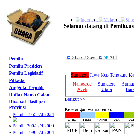
Selamat datang di Pemilu.as
Pemilu
Pemilu Presiden
Pemilu Legislatif
Sumatera
Jawa
Kep.Tenggara
Ka
Pilkada
Nanggroe
Sumatera
Sumat
Anggota Terpilih
Aceh
Utara
Bara
Daftar Nama Calon
Berikut >>
Riwayat Hasil per
Provinsi
Keterangan warna partai:
Pemilu 1955 s/d 2024
»
PDIP
Dem
Golkar
PAN
PP
»
Pemilu 2004 s/d 2009
»
Pemilu 1999 s/d 2004