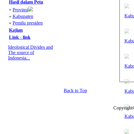
Hasil dalam Peta
»
Provinsi
Kabu
»
Kabupaten
»
Pemilu presiden
Kajian
Link - link
Kabu
Ideological Divides and
The source of
Indonesia...
Kabu
Back to Top
Kabu
Copyright
Kabu