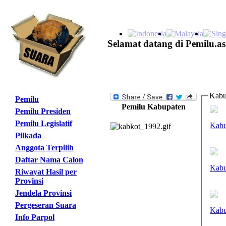
Selamat datang di Pemilu.as
Kabu
Pemilu
Pemilu Kabupaten
Pemilu Presiden
Pemilu Legislatif
Kabu
Pilkada
Anggota Terpilih
Daftar Nama Calon
Kabu
Riwayat Hasil per
Provinsi
Jendela Provinsi
Pergeseran Suara
Kabu
Info Parpol