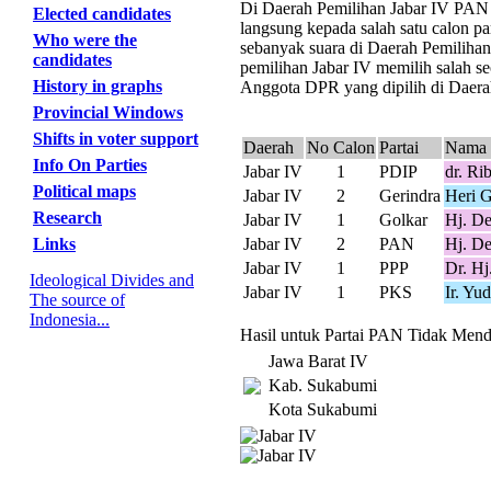
Di Daerah Pemilihan Jabar IV PAN me
Elected candidates
langsung kepada salah satu calon pa
Who were the
sebanyak suara di Daerah Pemiliha
candidates
pemilihan Jabar IV memilih salah se
History in graphs
Anggota DPR yang dipilih di Daerah
Provincial Windows
Shifts in voter support
Daerah
No Calon
Partai
Nama 
Info On Parties
Jabar IV
1
PDIP
dr. Ri
Political maps
Jabar IV
2
Gerindra
Heri 
Research
Jabar IV
1
Golkar
Hj. D
Links
Jabar IV
2
PAN
Hj. De
Jabar IV
1
PPP
Dr. Hj
Ideological Divides and
Jabar IV
1
PKS
Ir. Yu
The source of
Indonesia...
Hasil untuk Partai PAN Tidak Menda
Jawa Barat IV
Kab. Sukabumi
Kota Sukabumi