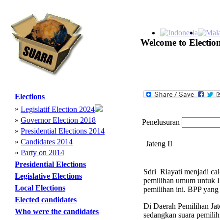
Welcome to Election
Elections
»
Legislatif Election 2024
»
Governor Election 2018
Penelusuran
»
Presidential Elections 2014
»
Candidates 2014
Jateng II
»
Party on 2014
Presidential Elections
Sdri Riayati menjadi cal
Legislative Elections
pemilihan umum untuk DP
Local Elections
pemilihan ini. BPP yang 
Elected candidates
Di Daerah Pemilihan Jate
Who were the candidates
sedangkan suara pemilih