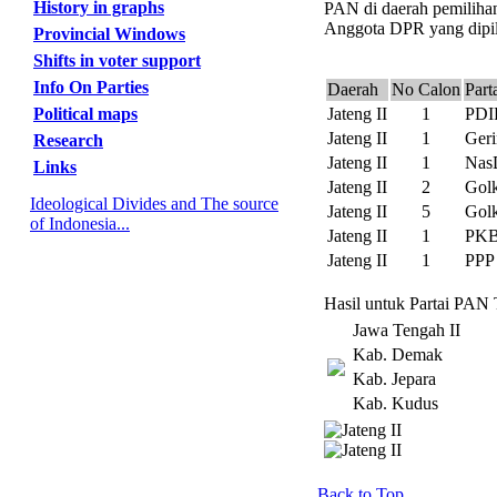
History in graphs
PAN di daerah pemilihan 
Anggota DPR yang dipili
Provincial Windows
Shifts in voter support
Info On Parties
Daerah
No Calon
Part
Political maps
Jateng II
1
PDI
Jateng II
1
Geri
Research
Jateng II
1
Nas
Links
Jateng II
2
Gol
Ideological Divides and The source
Jateng II
5
Gol
of Indonesia...
Jateng II
1
PK
Jateng II
1
PPP
Hasil untuk Partai PAN 
Jawa Tengah II
Kab. Demak
Kab. Jepara
Kab. Kudus
Back to Top