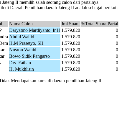
Jateng II memilih salah seorang calon dari partainya.
h di Daerah Pemilihan daerah Jateng II adalah sebagai berikut:
ai
Nama Calon
Jml Suara
%Total Suara Partai
P
Daryatmo Mardiyanto, Ir.H
1.579.820
0
ndra
Abdul Wahid
1.579.820
0
Dem
H.M Prasetyo, SH
1.579.820
0
kar
Nusron Wahid
1.579.820
0
kar
Bowo Sidik Pangarso
1.579.820
0
B
Drs. Fathan
1.579.820
0
H. Mukhlisin
1.579.820
0
Tidak Mendapatkan kursi di daerah pemilihan Jateng II.