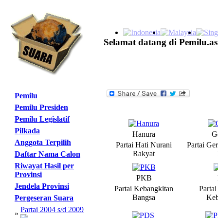
Selamat datang di Pemilu.as
Pemilu
Pemilu Presiden
Pemilu Legislatif
Pilkada
Hanura
G
Anggota Terpilih
Partai Hati Nurani
Partai Ge
Rakyat
Daftar Nama Calon
Riwayat Hasil per
Provinsi
PKB
Jendela Provinsi
Partai Kebangkitan
Parta
Bangsa
Keb
Pergeseran Suara
Partai 2004 s/d 2009
»