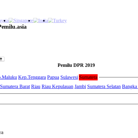
Pemilu.asia
Pemilu DPR 2019
.Maluku
Kep.Tenggara
Papua
Sulawesi
Sumatera
Sumatera Barat
Riau
Riau Kepulauan
Jambi
Sumatera Selatan
Bangka 
ya