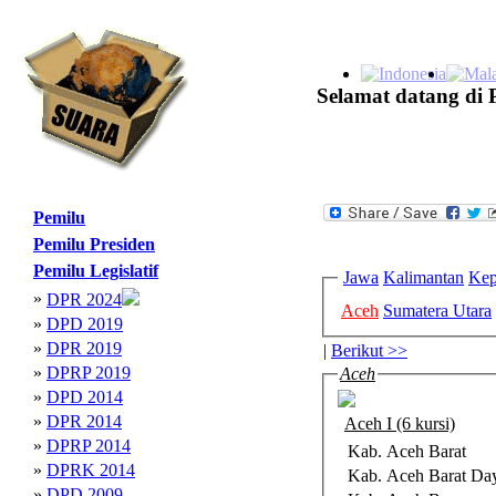
Selamat datang di 
Pemilu
Pemilu Presiden
Pemilu Legislatif
Jawa
Kalimantan
Kep
»
DPR 2024
Aceh
Sumatera Utara
»
DPD 2019
»
DPR 2019
|
Berikut >>
»
DPRP 2019
Aceh
»
DPD 2014
»
DPR 2014
Aceh I (6 kursi)
»
DPRP 2014
Kab. Aceh Barat
»
DPRK 2014
Kab. Aceh Barat Da
»
DPD 2009