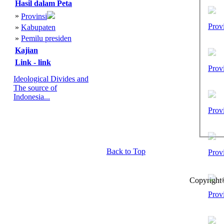
Hasil dalam Peta
»
Provinsi
Prov
»
Kabupaten
»
Pemilu presiden
Kajian
Link - link
Prov
Ideological Divides and
The source of
Indonesia...
Prov
Back to Top
Prov
Copyright
Prov