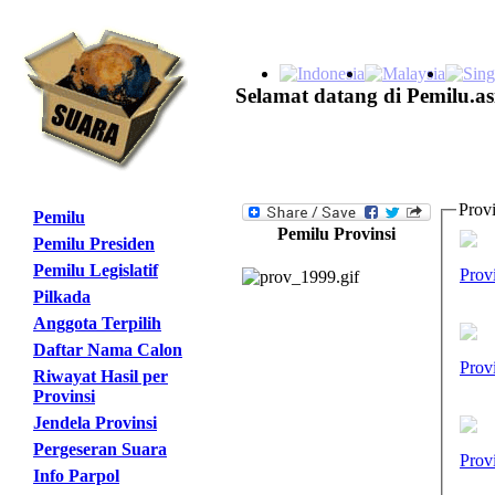
Selamat datang di Pemilu.as
Provi
Pemilu
Pemilu Provinsi
Pemilu Presiden
Pemilu Legislatif
Prov
Pilkada
Anggota Terpilih
Daftar Nama Calon
Prov
Riwayat Hasil per
Provinsi
Jendela Provinsi
Pergeseran Suara
Prov
Info Parpol