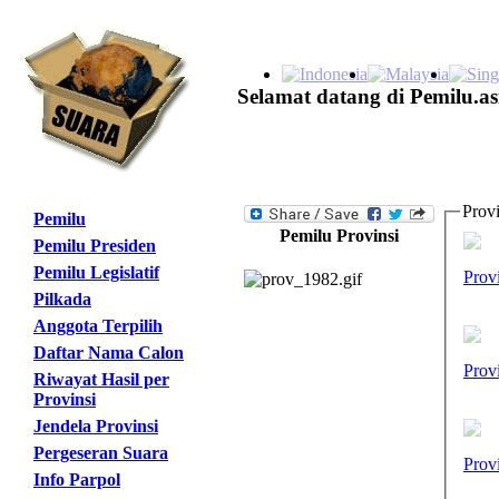
Selamat datang di Pemilu.as
Provi
Pemilu
Pemilu Provinsi
Pemilu Presiden
Pemilu Legislatif
Prov
Pilkada
Anggota Terpilih
Daftar Nama Calon
Prov
Riwayat Hasil per
Provinsi
Jendela Provinsi
Pergeseran Suara
Prov
Info Parpol