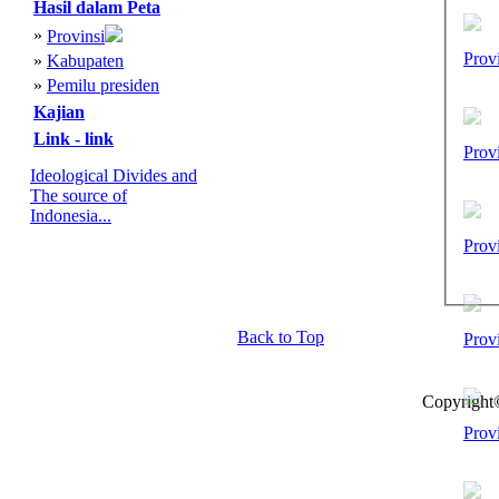
Hasil dalam Peta
»
Provinsi
Prov
»
Kabupaten
»
Pemilu presiden
Kajian
Link - link
Prov
Ideological Divides and
The source of
Indonesia...
Prov
Back to Top
Prov
Copyright
Prov